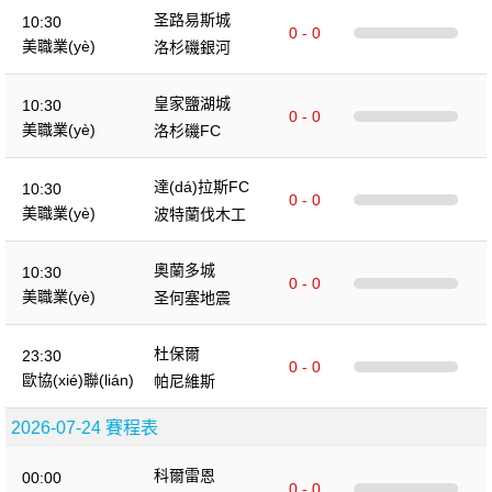
圣路易斯城
10:30
0 - 0
美職業(yè)
洛杉磯銀河
皇家鹽湖城
10:30
0 - 0
美職業(yè)
洛杉磯FC
達(dá)拉斯FC
10:30
0 - 0
美職業(yè)
波特蘭伐木工
奧蘭多城
10:30
0 - 0
美職業(yè)
圣何塞地震
杜保爾
23:30
0 - 0
歐協(xié)聯(lián)
帕尼維斯
2026-07-24 賽程表
科爾雷恩
00:00
0 - 0