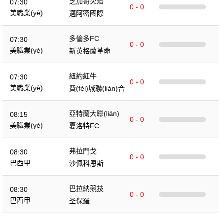
芝加哥火焰
07:30
0 - 0
美職業(yè)
邁阿密國際
多倫多FC
07:30
0 - 0
美職業(yè)
新英格蘭革命
紐約紅牛
07:30
0 - 0
美職業(yè)
費(fèi)城聯(lián)合
亞特蘭大聯(lián)
08:15
0 - 0
美職業(yè)
夏洛特FC
弗拉門戈
08:30
0 - 0
巴西甲
沙佩科恩斯
巴拉納競技
08:30
0 - 0
巴西甲
圣保羅