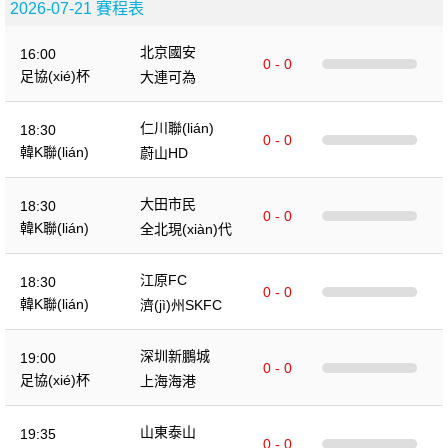
2026-07-21 賽程表
北京國安
16:00
0 - 0
足協(xié)杯
大連可為
仁川聯(lián)
18:30
0 - 0
韓K聯(lián)
蔚山HD
大田市民
18:30
0 - 0
韓K聯(lián)
全北現(xiàn)代
江原FC
18:30
0 - 0
韓K聯(lián)
濟(jì)州SKFC
深圳新鵬城
19:00
0 - 0
足協(xié)杯
上海海港
山東泰山
19:35
0 - 0