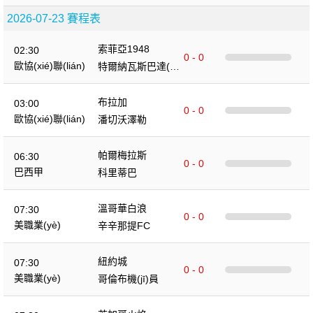
2026-07-23 賽程表
索菲亞1948
02:30
0 - 0
歐協(xié)聯(lián)
特爾納瓦斯巴達(d
á)克
布拉加
03:00
0 - 0
歐協(xié)聯(lián)
潘切沃澤勒
帕爾梅拉斯
06:30
0 - 0
巴西甲
科里蒂巴
溫哥華白浪
07:30
0 - 0
美職業(yè)
辛辛那提FC
紐約城
07:30
0 - 0
美職業(yè)
哥倫布機(jī)員