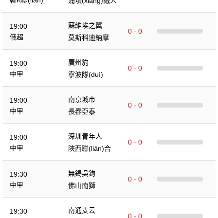
浦項(xiàng)鐵人
蘇維埃之翼
19:00
0 - 0
俄超
莫斯科迪納摩
廣州豹
19:00
0 - 0
中甲
寧波隊(duì)
南京城市
19:00
0 - 0
中甲
長春亞泰
深圳青年人
19:00
0 - 0
中甲
陜西聯(lián)合
無錫吳鉤
19:30
0 - 0
中甲
佛山南獅
南通支云
19:30
0 - 0