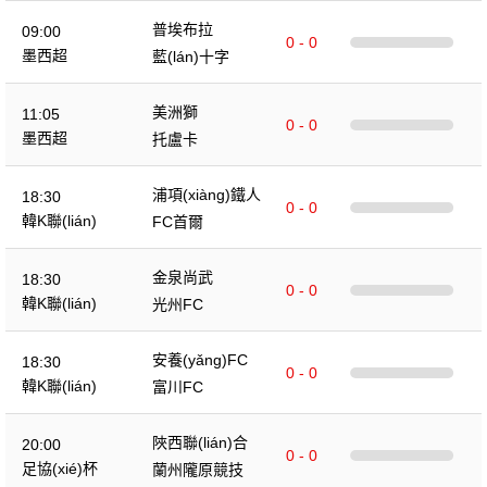
普埃布拉
09:00
0 - 0
墨西超
藍(lán)十字
美洲獅
11:05
0 - 0
墨西超
托盧卡
浦項(xiàng)鐵人
18:30
0 - 0
韓K聯(lián)
FC首爾
金泉尚武
18:30
0 - 0
韓K聯(lián)
光州FC
安養(yǎng)FC
18:30
0 - 0
韓K聯(lián)
富川FC
陜西聯(lián)合
20:00
0 - 0
足協(xié)杯
蘭州隴原競技