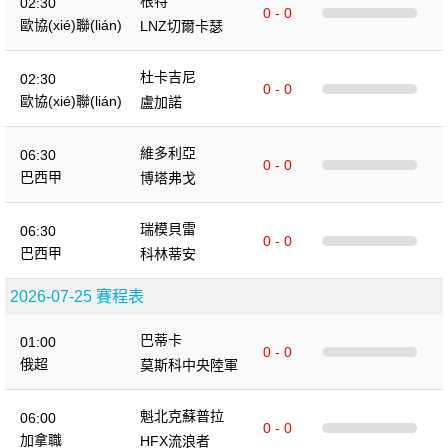
根特
02:30
0 - 0
歐協(xié)聯(lián)
LNZ切爾卡瑟
杜卡吉尼
02:30
0 - 0
歐協(xié)聯(lián)
盧加諾
維多利亞
06:30
0 - 0
巴西甲
博塔弗戈
瑞模貝雷
06:30
0 - 0
巴西甲
科林蒂安
2026-07-25 賽程表
巴蒂卡
01:00
0 - 0
俄超
莫斯科中央陸軍
魁北克蘇普拉
06:00
0 - 0
加拿職
HFX流浪者