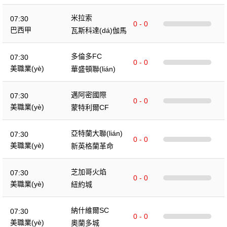
米拉索
07:30
0 - 0
巴西甲
瓦斯科達(dá)伽馬
多倫多FC
07:30
0 - 0
美職業(yè)
華盛頓聯(lián)
邁阿密國際
07:30
0 - 0
美職業(yè)
蒙特利爾CF
亞特蘭大聯(lián)
07:30
0 - 0
美職業(yè)
新英格蘭革命
芝加哥火焰
07:30
0 - 0
美職業(yè)
紐約城
納什維爾SC
07:30
0 - 0
美職業(yè)
奧蘭多城