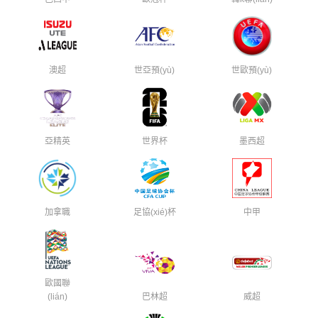
澳超
世亞預(yù)
世歐預(yù)
亞精英
世界杯
墨西超
加拿職
足協(xié)杯
中甲
歐國聯
(lián)
巴林超
威超