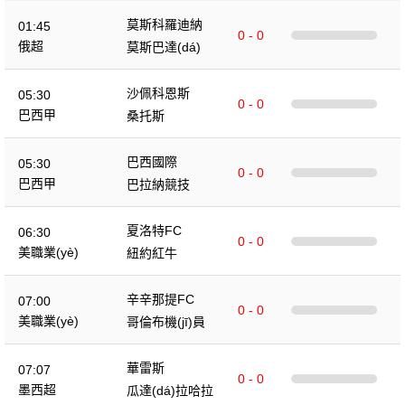
莫斯科羅迪納
01:45
0 - 0
俄超
莫斯巴達(dá)
沙佩科恩斯
05:30
0 - 0
巴西甲
桑托斯
巴西國際
05:30
0 - 0
巴西甲
巴拉納競技
夏洛特FC
06:30
0 - 0
美職業(yè)
紐約紅牛
辛辛那提FC
07:00
0 - 0
美職業(yè)
哥倫布機(jī)員
華雷斯
07:07
0 - 0
墨西超
瓜達(dá)拉哈拉