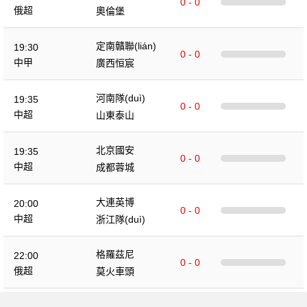
0 - 0
俄超
奧倫堡
定南贛聯(lián)
19:30
0 - 0
中甲
廣西恒宸
河南隊(duì)
19:35
0 - 0
中超
山東泰山
北京國安
19:35
0 - 0
中超
成都蓉城
大連英博
20:00
0 - 0
中超
浙江隊(duì)
格羅茲尼
22:00
0 - 0
俄超
莫火車頭