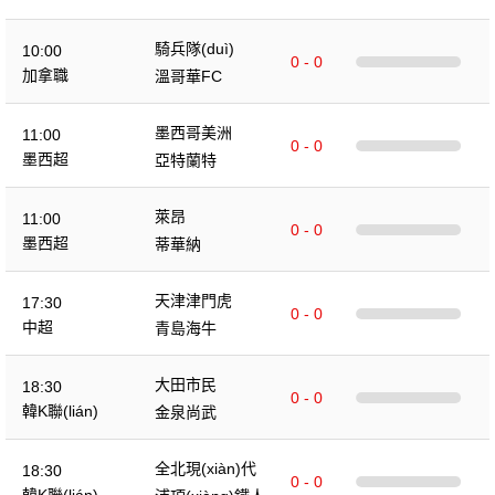
騎兵隊(duì)
10:00
0 - 0
加拿職
溫哥華FC
墨西哥美洲
11:00
0 - 0
墨西超
亞特蘭特
萊昂
11:00
0 - 0
墨西超
蒂華納
天津津門虎
17:30
0 - 0
中超
青島海牛
大田市民
18:30
0 - 0
韓K聯(lián)
金泉尚武
全北現(xiàn)代
18:30
0 - 0
韓K聯(lián)