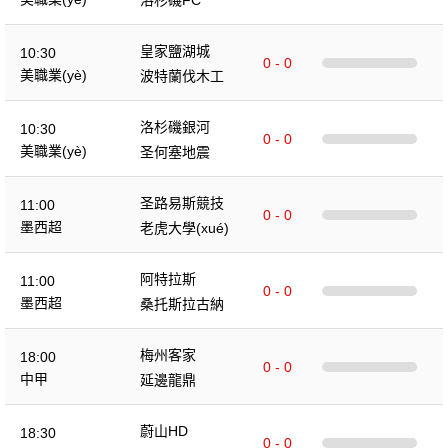
洛杉磯FC
皇家鹽湖城
10:30
0 - 0
美職業(yè)
波特蘭伐木工
洛杉磯銀河
10:30
0 - 0
美職業(yè)
圣何塞地震
圣路易斯競技
11:00
0 - 0
墨西超
老虎大學(xué)
阿特拉斯
11:00
0 - 0
墨西超
桑托斯拉古納
梅州客家
18:00
0 - 0
中甲
延邊龍鼎
蔚山HD
18:30
0 - 0