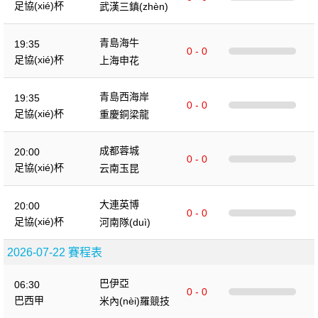
足協(xié)杯
武漢三鎮(zhèn)
青島海牛
19:35
0 - 0
足協(xié)杯
上海申花
青島西海岸
19:35
0 - 0
足協(xié)杯
重慶銅梁龍
成都蓉城
20:00
0 - 0
足協(xié)杯
云南玉昆
大連英博
20:00
0 - 0
足協(xié)杯
河南隊(duì)
2026-07-22 賽程表
巴伊亞
06:30
0 - 0
巴西甲
米內(nèi)羅競技