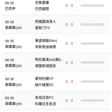
克魯塞羅
08:30
0 - 0
巴西甲
巴西國際
西雅圖海灣人
08:30
0 - 0
美職業(yè)
奧斯汀FC
華盛頓聯(lián)
08:30
0 - 0
美職業(yè)
休斯敦迪納摩
明尼蘇達(dá)聯(liá
08:30
0 - 0
n)
美職業(yè)
堪薩斯城競技
蒙特利爾CF
08:30
0 - 0
美職業(yè)
納什維爾SC
圣地亞哥FC
09:30
0 - 0
美職業(yè)
科羅拉多急流