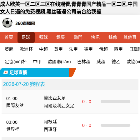
成人欧美一区二区三区在线观看,青青青国产精品一区二区,中国
女人日逼的免费视频,黑丝骚逼公司前台给我操
首頁
足球
籃球
錦集
熱門
快訊
錄像
其他直
播
英超
歐洲杯
中超
意甲
法甲
德甲
俄超
西甲
日職聯(
足協(xié)杯
中甲
歐國聯(lián)
巴林超
威超
德乙
歐協(xi
足球直播
2026-07-20 賽程表
贊比亞女足
01:00
0 - 0
國際友誼
阿爾及利亞女足
阿根廷
03:00
0 - 0
世界杯
西班牙