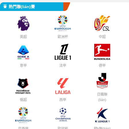
熱門聯(lián)賽
英超
歐洲杯
中超
意甲
法甲
德甲
日職聯
俄超
西甲
(lián)
巴西甲
歐冠杯
韓k聯(lián)