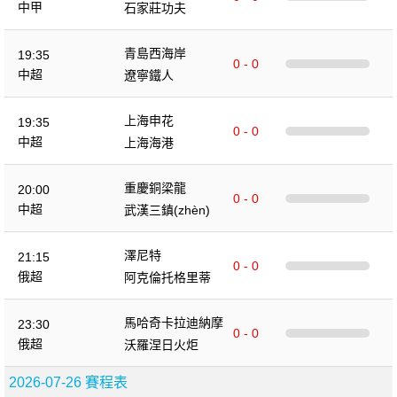
中甲
石家莊功夫
青島西海岸
19:35
0 - 0
中超
遼寧鐵人
上海申花
19:35
0 - 0
中超
上海海港
重慶銅梁龍
20:00
0 - 0
中超
武漢三鎮(zhèn)
澤尼特
21:15
0 - 0
俄超
阿克倫托格里蒂
馬哈奇卡拉迪納摩
23:30
0 - 0
俄超
沃羅涅日火炬
2026-07-26 賽程表