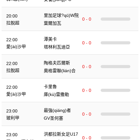
里加足球?qū)W院
20:00
0 - 0
拉脫超
葉爾加瓦
潭美卡
22:00
0 - 0
愛(ài)沙甲
塔林利瓦迪亞
陶格夫匹爾斯
22:00
0 - 0
拉脫超
奧格雷聯(lián)合
卡里魯
22:00
0 - 0
愛(ài)沙甲
庫(kù)雷撒勒
最強(qiáng)者
23:00
0 - 0
玻利甲
GV圣何塞
洪都拉斯女足U17
23:00
0 - 0