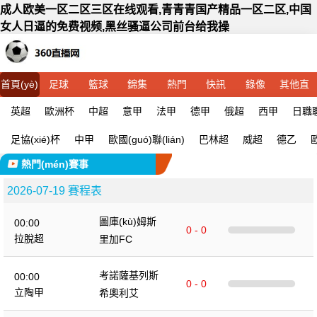
成人欧美一区二区三区在线观看,青青青国产精品一区二区,中国
女人日逼的免费视频,黑丝骚逼公司前台给我操
首頁(yè)
足球
籃球
錦集
熱門
快訊
錄像
其他直
(mén)
播
英超
歐洲杯
中超
意甲
法甲
德甲
俄超
西甲
日職聯(
足協(xié)杯
中甲
歐國(guó)聯(lián)
巴林超
威超
德乙
歐
熱門(mén)賽事
2026-07-19 賽程表
圖庫(kù)姆斯
00:00
0 - 0
拉脫超
里加FC
考諾薩基列斯
00:00
0 - 0
立陶甲
希奧利艾