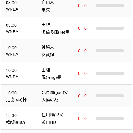
自由人
08:00
0 - 0
WNBA
飛翼
王牌
08:00
0 - 0
WNBA
多倫多節(jié)奏
神秘人
10:00
0 - 0
WNBA
女武神
山貓
10:00
0 - 0
WNBA
風(fēng)暴
北京國(guó)安
16:00
0 - 0
足協(xié)杯
大連可為
仁川聯(lián)
18:30
0 - 0
韓K聯(lián)
蔚山HD