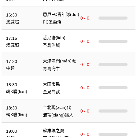
悉尼FC青年隊(duì)
16:30
0 - 0
澳威超
FC圣喬治
悉尼聯(lián)
17:15
0 - 0
澳威超
圣喬治城
天津津門(mén)虎
17:30
0 - 0
中超
青島海牛
大田市民
18:30
0 - 0
韓K聯(lián)
金泉尚武
全北現(xiàn)代
18:30
0 - 0
韓K聯(lián)
浦項(xiàng)鐵人
蘇維埃之翼
19:00
0 - 0