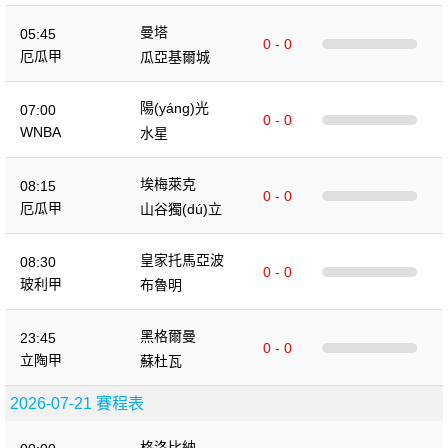
曼塔
05:45
0 - 0
厄瓜甲
瓜亞基爾城
陽(yáng)光
07:00
0 - 0
WNBA
水星
埃梅萊克
08:15
0 - 0
厄瓜甲
山谷獨(dú)立
皇家托馬亞波
08:30
0 - 0
玻利甲
布魯明
黑格爾曼
23:45
0 - 0
立陶甲
蘇杜瓦
2026-07-21 賽程表
格洛比納