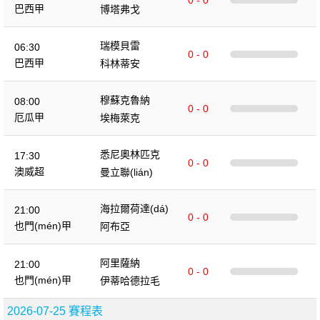
巴西甲
博塔弗戈
瑞模貝雷
06:30
0 - 0
巴西甲
科林蒂安
穆蘇克魯納
08:00
0 - 0
厄瓜甲
埃梅萊克
悉尼奧林匹克
17:30
0 - 0
澳威超
曼立聯(lián)
海拉爾荷達(dá)
21:00
0 - 0
也門(mén)甲
阿布亞
阿里薩納
21:00
0 - 0
也門(mén)甲
伊蒂哈德拉毛
2026-07-25 賽程表