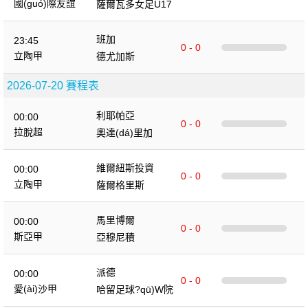
國(guó)際友誼
薩爾瓦多女足U17
班加
23:45
0 - 0
立陶甲
德尤加斯
2026-07-20 賽程表
利耶帕亞
00:00
0 - 0
拉脫超
奧達(dá)里加
維爾紐斯投資
00:00
0 - 0
立陶甲
薩爾格里斯
馬里博爾
00:00
0 - 0
斯亞甲
亞穆尼積
派德
00:00
0 - 0
愛(ài)沙甲
哈留足球?qū)W院