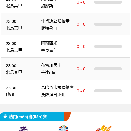
0 - 0
北馬其甲
施歷斯
什肯迪亞哈拉辛
23:00
0 - 0
北馬其甲
斯特魯加
阿爾西米
23:00
0 - 0
北馬其甲
蒂克韋什
布雷加尼卡
23:00
0 - 0
北馬其甲
華達(dá)
馬哈奇卡拉迪納摩
23:30
0 - 0
俄超
沃羅涅日火炬
熱門(mén)聯(lián)賽