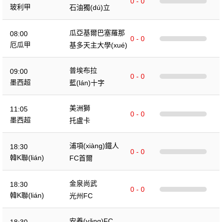
0 - 0
玻利甲
石油獨(dú)立
瓜亞基爾巴塞羅那
08:00
0 - 0
厄瓜甲
基多天主大學(xué)
普埃布拉
09:00
0 - 0
墨西超
藍(lán)十字
美洲獅
11:05
0 - 0
墨西超
托盧卡
浦項(xiàng)鐵人
18:30
0 - 0
韓K聯(lián)
FC首爾
金泉尚武
18:30
0 - 0
韓K聯(lián)
光州FC
安養(yǎng)FC
18:30