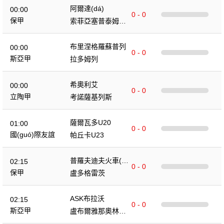
阿爾達(dá)
00:00
0 - 0
保甲
索菲亞塞普泰姆夫
里
布里涅格羅蘇普列
00:00
0 - 0
斯亞甲
拉多姆列
希奧利艾
00:00
0 - 0
立陶甲
考諾薩基列斯
薩爾瓦多U20
01:00
0 - 0
國(guó)際友誼
帕丘卡U23
普羅夫迪夫火車(ch
02:15
0 - 0
ē)頭
保甲
盧多格雷茨
ASK布拉沃
02:15
0 - 0
斯亞甲
盧布爾雅那奧林匹
亞