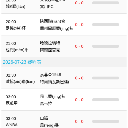
0 - 0
韓K聯(lián)
富川FC
陜西聯(lián)合
20:00
0 - 0
足協(xié)杯
蘭州隴原競(jìng)技
哈德拉瑪特
21:00
0 - 0
也門(mén)甲
阿爾亞莫克
2026-07-23 賽程表
索菲亞1948
02:30
0 - 0
歐協(xié)聯(lián)
特爾納瓦斯巴達(d
á)克
昆卡競(jìng)技
03:00
0 - 0
厄瓜甲
馬卡拉
山貓
03:00
0 - 0
WNBA
風(fēng)暴