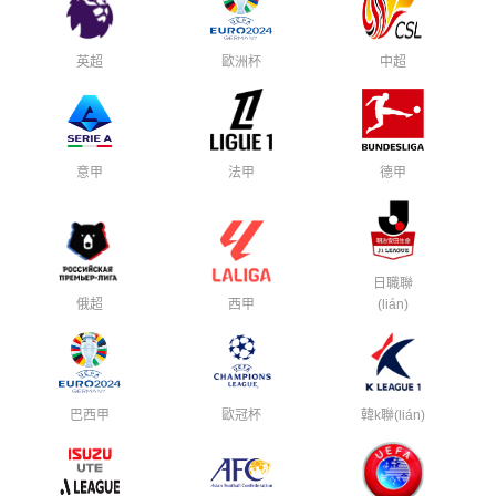
英超
歐洲杯
中超
意甲
法甲
德甲
日職聯
俄超
西甲
(lián)
巴西甲
歐冠杯
韓k聯(lián)