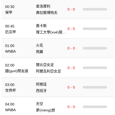
查洛摩利
00:30
0 - 0
保甲
弗拉察博特夫
奧卡斯
00:45
0 - 0
厄瓜甲
理工大學(xué)競(jì
ng)技
火花
01:00
0 - 0
WNBA
飛翼
贊比亞女足
02:00
0 - 0
國(guó)際友誼
阿爾及利亞女足
阿根廷
03:00
0 - 0
世界杯
西班牙
天空
04:00
0 - 0
WNBA
夢(mèng)想