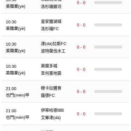
0 - 0
美職業(yè)
洛杉磯銀河
皇家鹽湖城
10:30
0 - 0
美職業(yè)
洛杉磯FC
達(dá)拉斯FC
10:30
0 - 0
美職業(yè)
波特蘭伐木工
奧蘭多城
10:30
0 - 0
美職業(yè)
圣何塞地震
穆卡拉體育
21:00
0 - 0
也門(mén)甲
薩德FC
伊蒂哈德IBB
21:00
0 - 0
也門(mén)甲
艾畢達(dá)