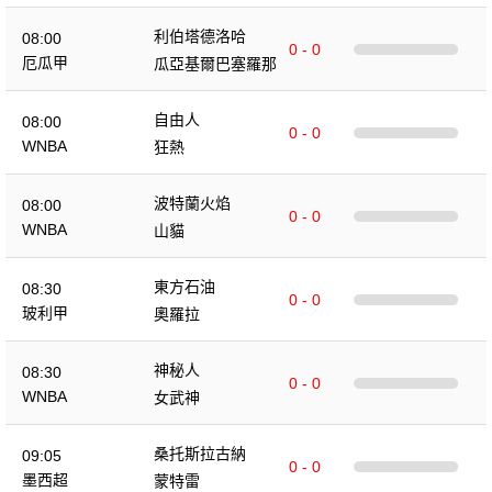
利伯塔德洛哈
08:00
0 - 0
厄瓜甲
瓜亞基爾巴塞羅那
自由人
08:00
0 - 0
WNBA
狂熱
波特蘭火焰
08:00
0 - 0
WNBA
山貓
東方石油
08:30
0 - 0
玻利甲
奧羅拉
神秘人
08:30
0 - 0
WNBA
女武神
桑托斯拉古納
09:05
0 - 0
墨西超
蒙特雷