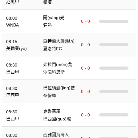
厄瓜甲
曼塔
陽(yáng)光
08:00
0 - 0
WNBA
狂熱
亞特蘭大聯(lián)
08:15
0 - 0
美職業(yè)
夏洛特FC
弗拉門(mén)戈
08:30
0 - 0
巴西甲
沙佩科恩斯
巴拉納競(jìng)技
08:30
0 - 0
巴西甲
圣保羅
克魯塞羅
08:30
0 - 0
巴西甲
巴西國(guó)際
西雅圖海灣人
08:30