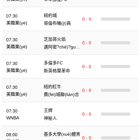
紐約城
07:30
0 - 0
美職業(yè)
哥倫布機(jī)員
芝加哥火焰
07:30
0 - 0
美職業(yè)
邁阿密?chē)?guó)
際
多倫多FC
07:30
0 - 0
美職業(yè)
新英格蘭革命
紐約紅牛
07:30
0 - 0
美職業(yè)
費(fèi)城聯(lián)合
王牌
07:30
0 - 0
WNBA
神秘人
基多大學(xué)體育
08:00
0 - 0