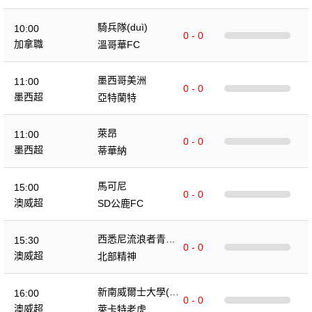
騎兵隊(duì)
10:00
0 - 0
加拿職
溫哥華FC
墨西哥美洲
11:00
0 - 0
墨西超
亞特蘭特
萊昂
11:00
0 - 0
墨西超
蒂華納
馬可尼
15:00
0 - 0
澳威超
SD公鹿FC
西悉尼流浪者青年
15:30
0 - 0
隊(duì)
澳威超
北部精神
新南威爾士大學(xu
16:00
0 - 0
é)
澳威超
萊卡特老虎