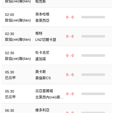
歐協(xié)聯(lián)
帕克斯
哥本哈根
02:00
0 - 0
歐協(xié)聯(lián)
普萊西亞
根特
02:30
0 - 0
歐協(xié)聯(lián)
LNZ切爾卡瑟
杜卡吉尼
02:30
0 - 0
歐協(xié)聯(lián)
盧加諾
奧卡斯
05:30
0 - 0
厄瓜甲
奧倫斯CS
瓜亞基爾城
05:30
0 - 0
厄瓜甲
北萊昂內(nèi)斯俱
樂(lè)部
維多利亞
06:30
0 - 0