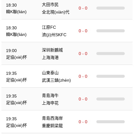
大田市民
18:30
0 - 0
韓K聯(lián)
全北現(xiàn)代
江原FC
18:30
0 - 0
韓K聯(lián)
濟(jì)州SKFC
深圳新鵬城
19:00
0 - 0
足協(xié)杯
上海海港
山東泰山
19:35
0 - 0
足協(xié)杯
武漢三鎮(zhèn)
青島海牛
19:35
0 - 0
足協(xié)杯
上海申花
青島西海岸
19:35
0 - 0
足協(xié)杯
重慶銅梁龍