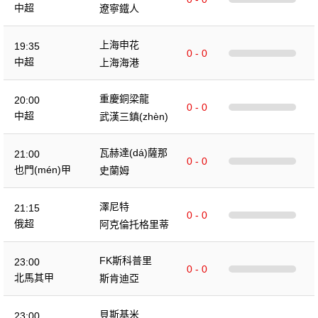
中超
遼寧鐵人
上海申花
19:35
0 - 0
中超
上海海港
重慶銅梁龍
20:00
0 - 0
中超
武漢三鎮(zhèn)
瓦赫達(dá)薩那
21:00
0 - 0
也門(mén)甲
史蘭姆
澤尼特
21:15
0 - 0
俄超
阿克倫托格里蒂
FK斯科普里
23:00
0 - 0
北馬其甲
斯肯迪亞
貝斯基米
23:00