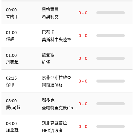
黑格爾曼
00:00
0 - 0
立陶甲
希奧利艾
巴蒂卡
01:00
0 - 0
俄超
莫斯科中央陸軍
歐登塞
01:00
0 - 0
丹麥超
維堡
索非亞斯拉維亞
02:15
0 - 0
保甲
阿爾達(dá)
鄧多克
03:00
0 - 0
愛(ài)超
圣帕特里克競(jìng)
技
魁北克蘇普拉
06:00
0 - 0
加拿職
HFX流浪者