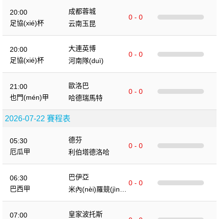
成都蓉城
20:00
0 - 0
足協(xié)杯
云南玉昆
大連英博
20:00
0 - 0
足協(xié)杯
河南隊(duì)
歐洛巴
21:00
0 - 0
也門(mén)甲
哈德瑞馬特
2026-07-22 賽程表
德芬
05:30
0 - 0
厄瓜甲
利伯塔德洛哈
巴伊亞
06:30
0 - 0
巴西甲
米內(nèi)羅競(jìng)
技
皇家波托斯
07:00