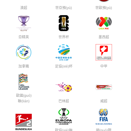
澳超
世亞預(yù)
世歐預(yù)
亞精英
世界杯
墨西超
加拿職
足協(xié)杯
中甲
歐國(guó)
聯(lián)
巴林超
威超
歐協(xié)聯
國(guó)際