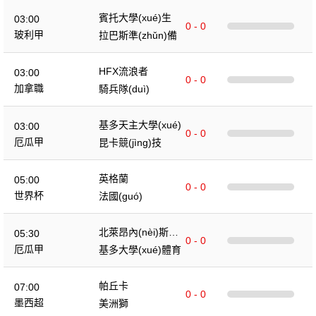
賓托大學(xué)生
03:00
0 - 0
玻利甲
拉巴斯準(zhǔn)備
HFX流浪者
03:00
0 - 0
加拿職
騎兵隊(duì)
基多天主大學(xué)
03:00
0 - 0
厄瓜甲
昆卡競(jìng)技
英格蘭
05:00
0 - 0
世界杯
法國(guó)
北萊昂內(nèi)斯俱
05:30
0 - 0
樂(lè)部
厄瓜甲
基多大學(xué)體育
帕丘卡
07:00
0 - 0
墨西超
美洲獅