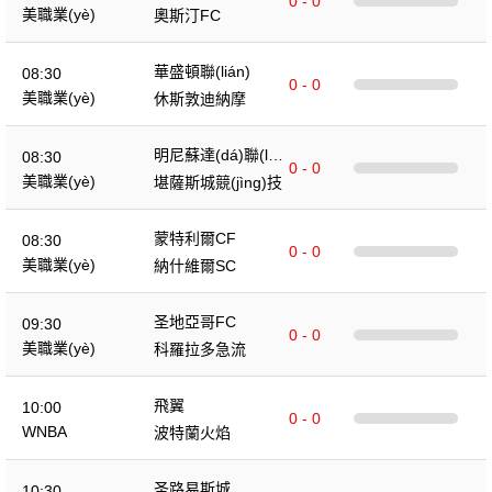
0 - 0
美職業(yè)
奧斯汀FC
華盛頓聯(lián)
08:30
0 - 0
美職業(yè)
休斯敦迪納摩
明尼蘇達(dá)聯(liá
08:30
0 - 0
n)
美職業(yè)
堪薩斯城競(jìng)技
蒙特利爾CF
08:30
0 - 0
美職業(yè)
納什維爾SC
圣地亞哥FC
09:30
0 - 0
美職業(yè)
科羅拉多急流
飛翼
10:00
0 - 0
WNBA
波特蘭火焰
圣路易斯城
10:30