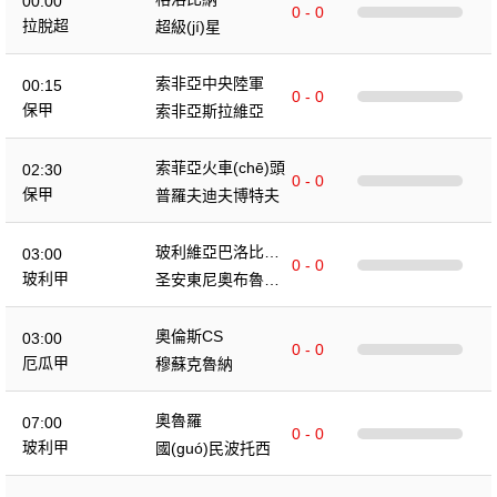
00:00
0 - 0
拉脫超
超級(jí)星
索非亞中央陸軍
00:15
0 - 0
保甲
索非亞斯拉維亞
索菲亞火車(chē)頭
02:30
0 - 0
保甲
普羅夫迪夫博特夫
玻利維亞巴洛比學
03:00
0 - 0
(xué)院
玻利甲
圣安東尼奧布魯布
魯
奧倫斯CS
03:00
0 - 0
厄瓜甲
穆蘇克魯納
奧魯羅
07:00
0 - 0
玻利甲
國(guó)民波托西