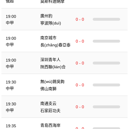
俄超
莫斯科迪納摩
廣州豹
19:00
0 - 0
中甲
寧波隊(duì)
南京城市
19:00
0 - 0
中甲
長(zhǎng)春亞泰
深圳青年人
19:00
0 - 0
中甲
陜西聯(lián)合
無(wú)錫吳鉤
19:30
0 - 0
中甲
佛山南獅
南通支云
19:30
0 - 0
中甲
石家莊功夫
青島西海岸
19:35
0 - 0