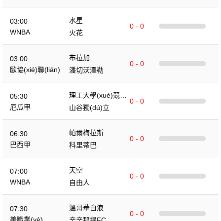
水星
03:00
0 - 0
WNBA
火花
布拉加
03:00
0 - 0
歐協(xié)聯(lián)
潘切沃澤勒
理工大學(xué)競(jì
05:30
0 - 0
ng)技
厄瓜甲
山谷獨(dú)立
帕爾梅拉斯
06:30
0 - 0
巴西甲
科里蒂巴
天空
07:00
0 - 0
WNBA
自由人
溫哥華白浪
07:30
0 - 0
美職業(yè)
辛辛那提FC