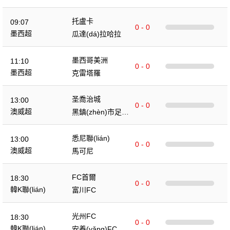
托盧卡
09:07
0 - 0
墨西超
瓜達(dá)拉哈拉
墨西哥美洲
11:10
0 - 0
墨西超
克雷塔羅
圣喬治城
13:00
0 - 0
澳威超
黑鎮(zhèn)市足球
俱樂(lè)部
悉尼聯(lián)
13:00
0 - 0
澳威超
馬可尼
FC首爾
18:30
0 - 0
韓K聯(lián)
富川FC
光州FC
18:30
0 - 0
韓K聯(lián)
安養(yǎng)FC